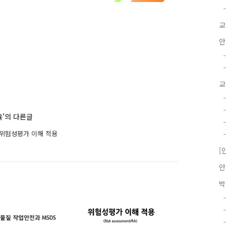
교
안
교
'의 다른글
 위험성평가 이해 적용
[
안
박