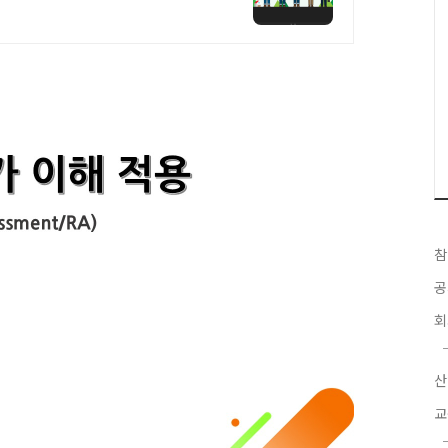
참
공
회
산
교