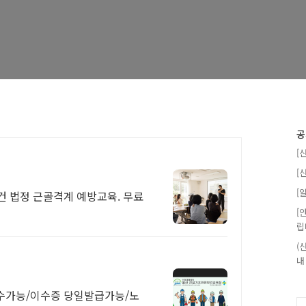
공
[
[
[
건 법정 근골격계 예방교육. 무료
[
립
(
내
수가능/이수증 당일발급가능/노