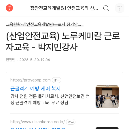
검색하기
참안전교육개발원! 안전교육의 산실~
티스토리
교육현황-참안전교육개발원/근로자 정기안전교육
(산업안전교육) 노루케미칼 근로
자교육 - 박지민강사
안전맨
2026. 5. 30. 19:06
https://provepnp.com
광고
근골격계 예방 케어 복지
강사 전원 전문 물리치료사. 산업안전보건 법
정 근골격계 예방교육. 무료 상담.
http://www.ulsankorea.co.kr/
광고