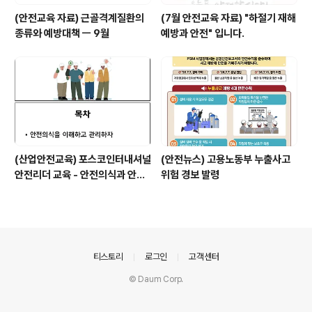
(안전교육 자료) 근골격계질환의
(7월 안전교육 자료) "하절기 재해
종류와 예방대책 ㅡ 9월
예방과 안전" 입니다.
(산업안전교육) 포스코인터내셔널
(안전뉴스) 고용노동부 누출사고
안전리더 교육 - 안전의식과 안전
위험 경보 발령
심리-박지민강사
의안내
티스토리
로그인
고객센터
© Daum Corp.