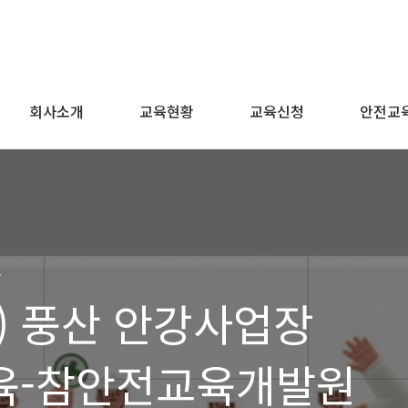
회사소개
교육현황
교육신청
안전교
육
) 풍산 안강사업장
육-참안전교육개발원