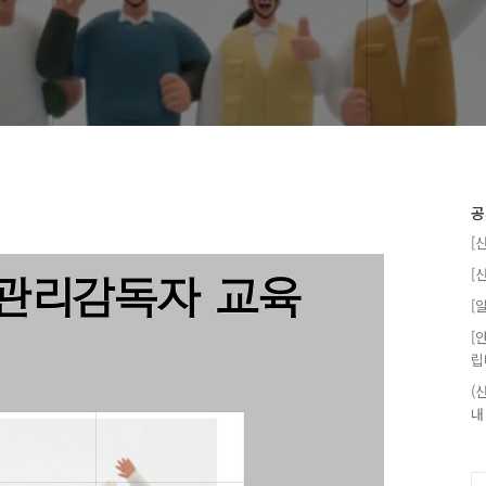
공
[
[
[
[
립
(
내