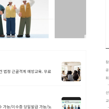
참
공
건 법정 근골격계 예방교육. 무료
회
산
교
 가능/이수증 당일발급 가능/노