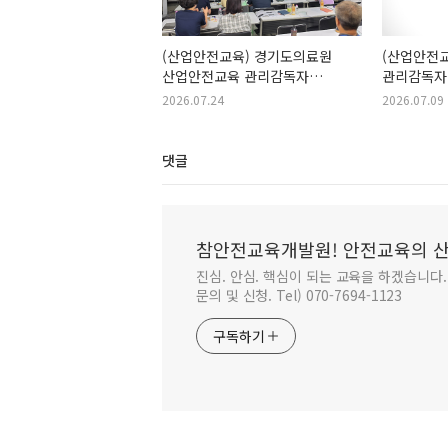
(산업안전교육) 경기도의료원
(산업안전교육
산업안전교육 관리감독자
관리감독자
안전보건교육 실시
2026.07.24
2026.07.09
댓글
참안전교육개발원! 안전교육의 산
진심. 안심. 핵심이 되는 교육을 하겠습니다
문의 및 신청. Tel) 070-7694-1123
구독하기