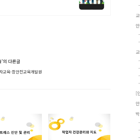
교
안
교
'의 다른글
독자교육-참안전교육개발원
[
안
박