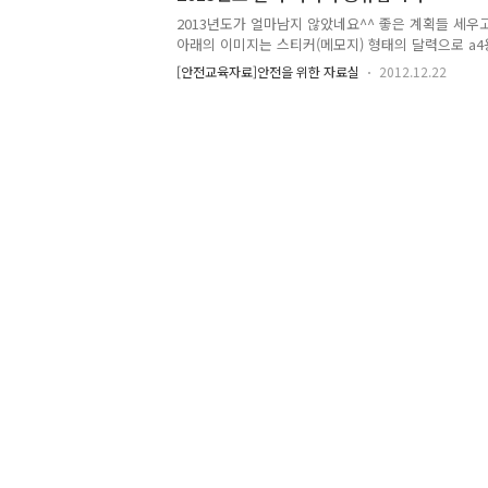
2013년도가 얼마남지 않았네요^^ 좋은 계획들 세우고
아래의 이미지는 스티커(메모지) 형태의 달력으로 a
다.^^ 다음은 접는형태로 탁상형 달력 이미지입니다
[안전교육자료]안전을 위한 자료실
2012.12.22
접어서 탁상에 놓아두시면 됩니다.~~ 두 달력 이미지