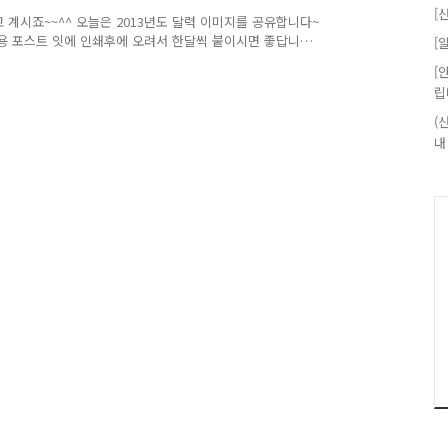
[
 계시죠~~^^ 오늘은 2013년도 달력 이미지를 공유합니다~
4용 포스트 잇에 인쇄후에 오려서 한달씩 붙이시면 좋답니
[
. 일년내내 크리스마스 기분을 내시라고^^ 인쇄후에 반으로
[
 모두 파일로 첨부되어 있답니다~
립
(
내